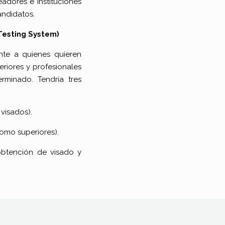
dores e instituciones
andidatos.
Testing System)
ente a quienes quieren
eriores y profesionales
rminado. Tendría tres
visados).
como superiores).
obtención de visado y