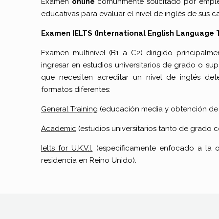
Examen
online
comúnmente solicitado por emplea
educativas para evaluar el nivel de inglés de sus c
Examen IELTS (International English Language 
Examen multinivel (B1 a C2) dirigido principalm
ingresar en estudios universitarios de grado o sup
que necesiten acreditar un nivel de inglés dete
formatos diferentes:
General Training
(educación media y obtención de 
Academic
(estudios universitarios tanto de grado 
Ielts for U.K.V.I.
(específicamente enfocado a la 
residencia en Reino Unido).