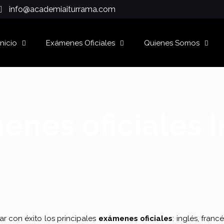
info@academiaiturrama.com
Inicio
Exámenes Oficiales
Quienes Somos
enes oficiales I
r con éxito los principales
exámenes oficiales
: inglés, fran