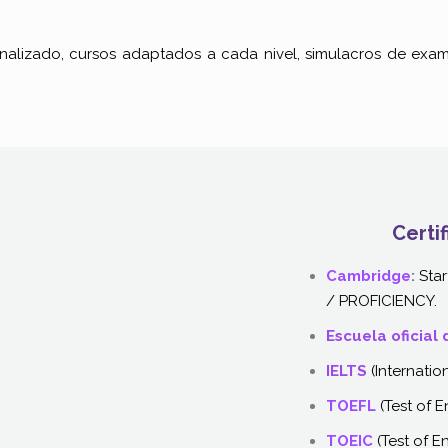
alizado, cursos adaptados a cada nivel, simulacros de exam
Certi
Cambridge
:
Sta
/ PROFICIENCY.
Escuela oficial 
IELTS
(Internati
TOEFL
(Test of 
TOEIC
(Test of E