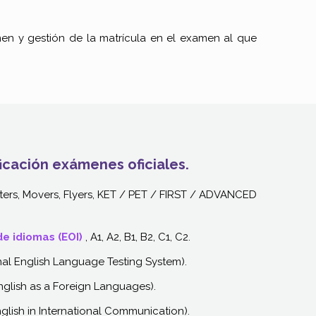
en y gestión de la matrícula en el examen al que
ficación exámenes oficiales.
rters, Movers, Flyers, KET / PET / FIRST / ADVANCED
de idiomas (EOI)
, A1, A2, B1, B2, C1, C2.
onal English Language Testing System).
English as a Foreign Languages).
nglish in International Communication).