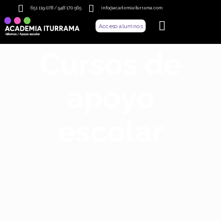
651 119 078 / 948 170 565
info@academiaiturrama.com
Acceso alumnos
Cursos de
apoyo
escolar